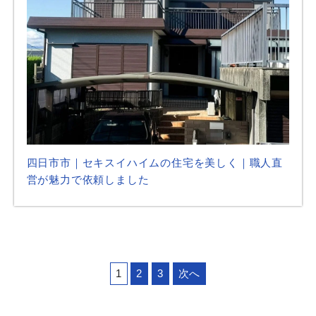
四日市市｜セキスイハイムの住宅を美しく｜職人直
営が魅力で依頼しました
1
2
3
次へ