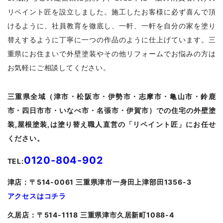
リペイント匠を設立しました。施工したお客様に必ず喜んで頂
けるように、社員教育を徹底し、一軒、一軒を自分の家を塗り
替えするように丁寧に一つの作品のように仕上げています。三
重県にお住まいで外壁塗装やその他リフォームでお悩みの方は
お気軽にご相談してください。
三重県全域（津市・松阪市・伊勢市・志摩市・亀山市・鈴鹿
市・四日市市・いなべ市・名張市・伊賀市）での住宅の外壁塗
装,屋根塗装,は塗り替え職人直営の「リペイント匠」にお任せ
ください。
0120-804-902
TEL:
津
店：〒514-0061 三重県津市一身田上津部田1356-3
アクセスはコチラ
久居
店：〒514-1118 三重県津市久居新町1088-4