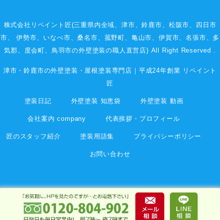
株式会社リペイント匠(三重県内全域、
津市
、
鈴鹿市
、
松阪市
、
四日市
市
、
伊勢市
、いなべ市、桑名市、菰野町、
亀山市
、
伊賀市
、
名張市
、多
気郡、度会町、鳥羽市の外壁塗装の職人直営店) All Right Reserved .
津市・鈴鹿市の外壁塗装・屋根塗装専門店｜平成24年創業 リペイント
匠
塗装日記
外壁塗装 知恵袋
外壁塗装 動画
会社案内 company
代表挨拶・プロフィール
匠のスタッフ紹介
塗装用語集
プライバシーポリシー
お問い合わせ