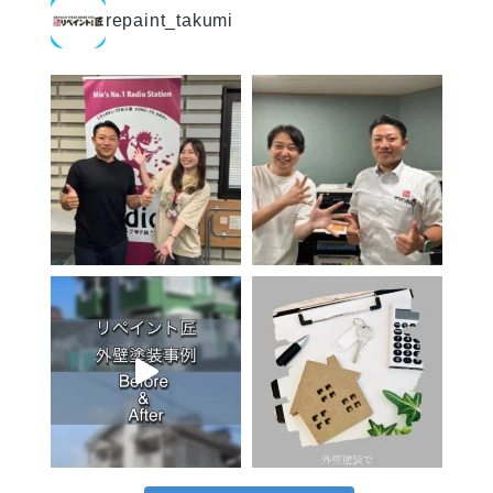
repaint_takumi