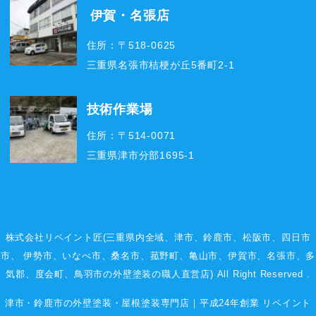
伊賀・名張店
住所：〒518-0625
三重県名張市桔梗が丘5番町2-1
技術作業場
住所：〒514-0071
三重県津市分部1695-1
株式会社リペイント匠(三重県内全域、
津市
、
鈴鹿市
、
松阪市
、
四日市
市
、
伊勢市
、いなべ市、桑名市、菰野町、
亀山市
、
伊賀市
、
名張市
、多
気郡、度会町、鳥羽市の外壁塗装の職人直営店) All Right Reserved .
津市・鈴鹿市の外壁塗装・屋根塗装専門店｜平成24年創業 リペイント