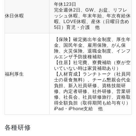
年休123日
完全週休2日、GW、お盆、リフレ
休日休暇
ッシュ休暇、年末年始、年次有給休
暇、LOVE休暇、産休（日曜日含め
5日）育児・介護 他
【保険】確定拠出年金制度、厚生年
金、国民年金、雇用保険、がん保
険、火災保険、退職金制度、インフ
ルエンザ予防接種補助
【住居】社宅費、寮費補助（寮が空
いていない時は家賃補助あり）
福利厚生
【人材育成】ランチトーク（社員同
士の昼食無料）、チーム懇親会代金
負担、新入社員研修、資格技能研
修、内定者研修、社外研修、営業研
修、社長会、社員研修旅行、資格取
得全額負担（取得期間も給与有り）
iPad・iPhone支給 他
各種研修