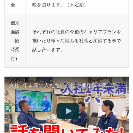
会
睦を図ります。（不定期）
個別
面談
それぞれの社員の今後のキャリアプランを
（随
描いたり様々な悩みを社長と面談する事で
時受
話し合います。
付）
入社1年未満の人たちに会社の嫌な事や良い話を聞いてみた