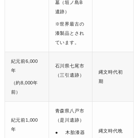
墓（垣ノ島B
遺跡）
※世界最古の
漆製品とされ
ています。
紀元前6,000
石川県七尾市
年
縄文時代初
（三引遺跡）
期
（約8,000年
前）
青森県八戸市
紀元前1,000
（是川遺跡）
年
縄文時代晩
● 木胎漆器