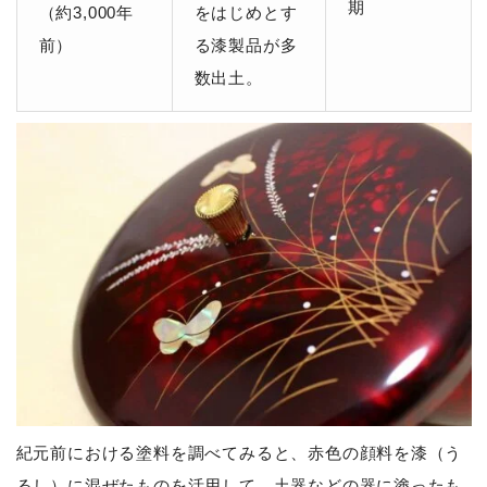
期
（約3,000年
をはじめとす
前）
る漆製品が多
数出土。
紀元前における塗料を調べてみると、赤色の顔料を漆（う
るし）に混ぜたものを活用して、土器などの器に塗ったも