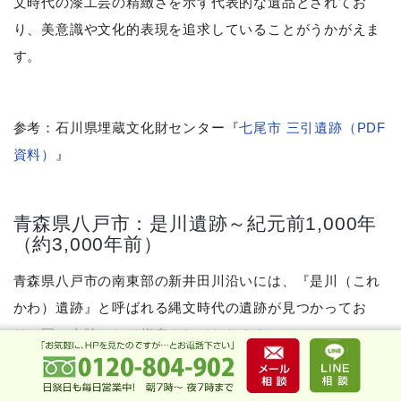
文時代の漆工芸の精緻さを示す代表的な遺品とされてお
り、美意識や文化的表現を追求していることがうかがえま
す。
参考：石川県埋蔵文化財センター『
七尾市 三引遺跡（PDF
資料）
』
青森県八戸市：是川遺跡～紀元前1,000年
（約3,000年前）
青森県八戸市の南東部の新井田川沿いには、『是川（これ
かわ）遺跡』と呼ばれる縄文時代の遺跡が見つかってお
り、国の史跡として指定されております。