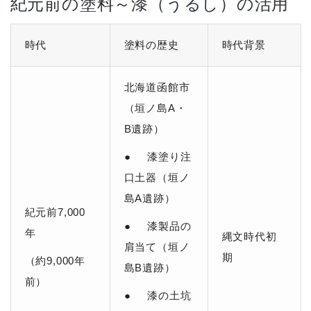
紀元前の塗料～漆（うるし）の活用
時代
塗料の歴史
時代背景
北海道函館市
（垣ノ島A・
B遺跡）
● 漆塗り注
口土器（垣ノ
島A遺跡）
紀元前7,000
● 漆製品の
年
縄文時代初
肩当て（垣ノ
期
（約9,000年
島B遺跡）
前）
● 漆の土坑