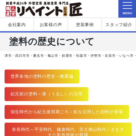
MENU
会社案内
お客様の声
塗装事例
スタッフ紹介
塗料の歴史について
津市・四日市市・桑名市・亀山市・鈴鹿市・松阪市・伊勢市・名張市・いなべ市
世界各地の塗料の歴史～概要編
紀元前の塗料～漆（うるし）の活用
弥生時代から紀元後初期ごろ～鉛を活用した顔料が登場
奈良時代～平安時代、鎌倉時代、安土桃山時代～さまざ
まな彩色技術が登場