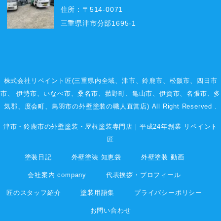
住所：〒514-0071
三重県津市分部1695-1
株式会社リペイント匠(三重県内全域、
津市
、
鈴鹿市
、
松阪市
、
四日市
市
、
伊勢市
、いなべ市、桑名市、菰野町、
亀山市
、
伊賀市
、
名張市
、多
気郡、度会町、鳥羽市の外壁塗装の職人直営店) All Right Reserved .
津市・鈴鹿市の外壁塗装・屋根塗装専門店｜平成24年創業 リペイント
匠
塗装日記
外壁塗装 知恵袋
外壁塗装 動画
会社案内 company
代表挨拶・プロフィール
匠のスタッフ紹介
塗装用語集
プライバシーポリシー
お問い合わせ