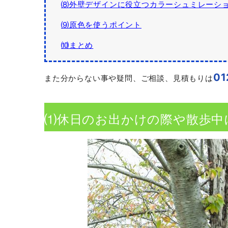
⑻外壁デザインに役立つカラーシュミレーシ
⑼原色を使うポイント
⑽まとめ
01
また分からない事や疑問、ご相談、見積もりは
⑴休日のお出かけの際や散歩中