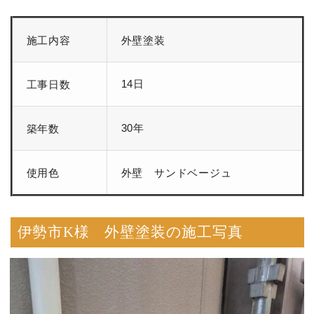
施工内容
外壁塗装
14日
工事日数
30年
築年数
使用色
外壁 サンドベージュ
伊勢市K様 外壁塗装の施工写真