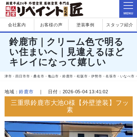
MENU
会社案内
お客様の声
塗装事例
スタッフ紹介
鈴鹿市｜クリーム色で明る
い住まいへ｜見違えるほど
キレイになって嬉しい
津市・四日市市・桑名市・亀山市・鈴鹿市・松阪市・伊勢市・名張市・いなべ市
地域：
鈴鹿市
｜ 日付：2026-05-04 13:41:02
三重県鈴鹿市大池O様【外壁塗装】フッ
素