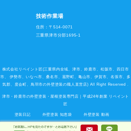
技術作業場
住所：〒514-0071
三重県津市分部1695-1
株式会社リペイント匠(三重県内全域、
津市
、
鈴鹿市
、
松阪市
、
四日市
市
、
伊勢市
、いなべ市、桑名市、菰野町、
亀山市
、
伊賀市
、
名張市
、多
気郡、度会町、鳥羽市の外壁塗装の職人直営店) All Right Reserved .
津市・鈴鹿市の外壁塗装・屋根塗装専門店｜平成24年創業 リペイント
匠
塗装日記
外壁塗装 知恵袋
外壁塗装 動画
会社案内 company
代表挨拶・プロフィール