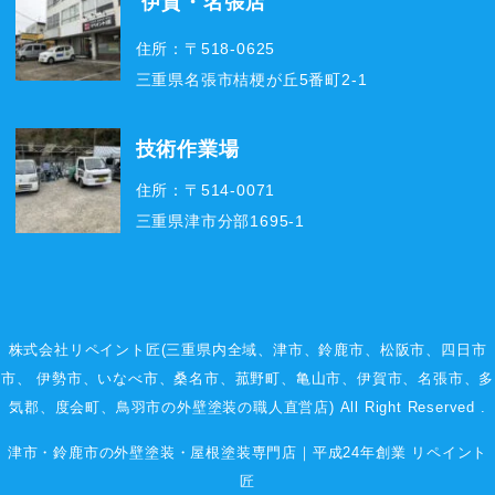
伊賀・名張店
住所：〒518-0625
三重県名張市桔梗が丘5番町2-1
技術作業場
住所：〒514-0071
三重県津市分部1695-1
株式会社リペイント匠(三重県内全域、
津市
、
鈴鹿市
、
松阪市
、
四日市
市
、
伊勢市
、いなべ市、桑名市、菰野町、
亀山市
、
伊賀市
、
名張市
、多
気郡、度会町、鳥羽市の外壁塗装の職人直営店) All Right Reserved .
津市・鈴鹿市の外壁塗装・屋根塗装専門店｜平成24年創業 リペイント
匠