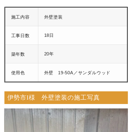
施工内容
外壁塗装
18日
工事日数
20年
築年数
使用色
外壁 19-50A／サンダルウッド
伊勢市I様 外壁塗装の施工写真