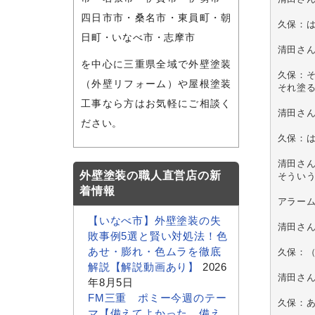
四日市市・桑名市・東員町・朝
久保：
日町・いなべ市・志摩市
清田さ
を中心に三重県全域で外壁塗装
久保：
（外壁リフォーム）や屋根塗装
それ塗る
工事なら方はお気軽にご相談く
清田さん
ださい。
久保：
清田さ
外壁塗装の職人直営店の新
そうい
着情報
アラーム
【いなべ市】外壁塗装の失
清田さん
敗事例5選と賢い対処法！色
あせ・膨れ・色ムラを徹底
久保：
解説【解説動画あり】
2026
清田さ
年8月5日
FM三重 ポミー今週のテー
久保：あ
マ【備えてよかった、備え