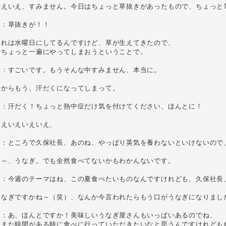
いえいえ、すみません。今日はちょっと草抜きがあったもので、ちょっと電
：草抜きが！！

れは水曜日にしてるんですけど、草が生えてきたので、

ちょっと一遍にやってしまおうということで。

：すごいです。もうそんな中すみません、本当に。

からもう、汗だくになってしまって。

ん：汗だく！ちょっと熱中症だけ気を付けてください、ほんとに！

えいえいえいえ、

ん：ところで久保社長、あのね、やっぱり英気を養わないといけないので、
～、うなぎ。でも全然食べてないかもわかんないです。

ん：今週のテーマはね、この夏食べたいものなんですけれども、久保社長、
うなぎですかね～（笑）、なんか今言われたらもう口がうなぎになりました
ん：あ、ほんとですか！美味しいうなぎ屋さんもいっぱいあるのでね、

とまた時間がある時に食べに行っていただきたいなと思うんですけれどもね