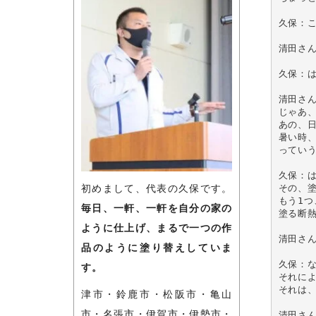
久保：
清田さん
久保：は
清田さん
じゃあ、
あの、
暑い時
っていう
久保：
その、塗
初めまして、代表の久保です。
もう1つ
毎日、一軒、一軒を自分の家の
塗る断熱
ように仕上げ、まるで一つの作
清田さん
品のように塗り替えしていま
久保：
す。
それによ
それは
津市・鈴鹿市・松阪市・亀山
市・名張市・伊賀市・伊勢市・
清田さん