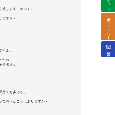
感じます、ホントに。

塗替チェックシート
ですか？

すよ。

問合せ
かね、

分暑さが、

足でも歩ける。

て調べたことはありますか？
