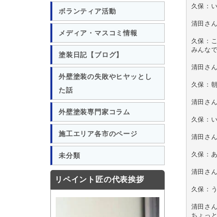
久保：
ボランティア活動
清田さん
メディア・マスコミ情報
久保：こ
みんなで
塗装日記【ブログ】
清田さん
外壁塗装の失敗やヒヤッとし
久保：朝
た話
清田さ
外壁塗装専門家コラム
久保：い
施工エリア各市のページ
清田さ
久保：あ
未分類
清田さ
リペイント匠の代表挨拶
久保：
清田さ
ちょっ