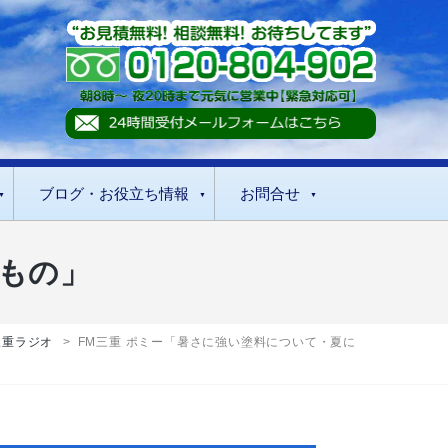
ブログ・お役立ち情報
お問合せ
いもの」
三重ラジオ
>
FM三重 ポミー「暑さに強い塗料について・夏に