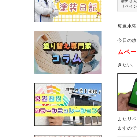
清田さん
リペイ
毎週水曜
今日の放
ムペー
きたい、
またリペ
ますので