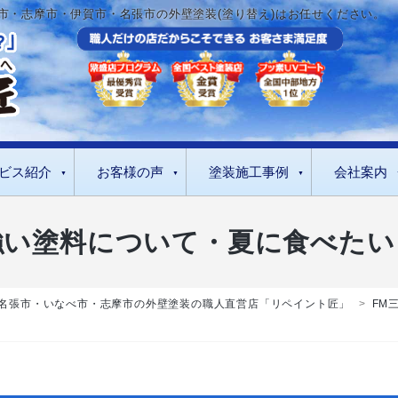
市・志摩市・伊賀市・名張市の外壁塗装(塗り替え)はお任せください。
ビス紹介
お客様の声
塗装施工事例
会社案内
強い塗料について・夏に食べた
名張市・いなべ市・志摩市の外壁塗装の職人直営店「リペイント匠」
>
FM