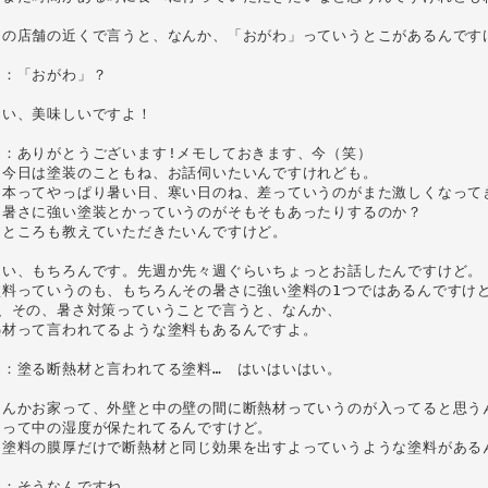
この店舗の近くで言うと、なんか、「おがわ」っていうとこがあるんですけ
：「おがわ」？

い、美味しいですよ！

：ありがとうございます!メモしておきます、今（笑）

今日は塗装のこともね、お話伺いたいんですけれども。

日本ってやっぱり暑い日、寒い日のね、差っていうのがまた激しくなってき
、暑さに強い塗装とかっていうのがそもそもあったりするのか？

ところも教えていただきたいんですけど。

はい、もちろんです。先週か先々週ぐらいちょっとお話したんですけど。

料っていうのも、もちろんその暑さに強い塗料の1つではあるんですけど
、その、暑さ対策っていうことで言うと、なんか、

材って言われてるような塗料もあるんですよ。

：塗る断熱材と言われてる塗料…　はいはいはい。

なんかお家って、外壁と中の壁の間に断熱材っていうのが入ってると思うん
って中の湿度が保たれてるんですけど。

、塗料の膜厚だけで断熱材と同じ効果を出すよっていうような塗料があるん
：そうなんですね。
