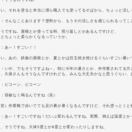
はい。それを塗ると本当に僕ら職人でも塗ってるそばから、ちょっと涼しく
ん：そんなことあります？塗料から、もうその涼しさを感じられるってこと
そうですね。屋根とか塗ってる時、照り返しとかあるんですけど、

とちょっと柔らかくなるっていうか。

：あ～！すごい！！

はい。あの、鉄板の屋根とか、夏とかは目玉焼き焼けるぐらいすごい暑いで
ん：いや、でもそうですよね～。特に今年の暑さとか、外作業されてる方と
う、久保さんもそうなんですけれども、みんな大丈夫かなと思うぐらい、多
：ピコーン、ピコーン

：容赦なく鳴るんですね（笑）

（笑）作業靴で歩いてても足の裏が暑くなるんですけど、それ塗っとくと裸
ん：あ～！すごいですね！だいぶ変わるんですね。実際、例えば温度とかっ
、そうですね。大体5度とか6度とか変わったりしますね。
