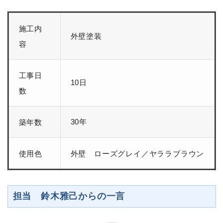
施工内
外壁塗装
容
工事日
10日
数
30年
築年数
使用色
外壁 ローズグレイ／ヤララブラウン
担当 鈴木雅己からの一言