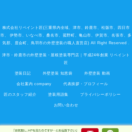
株式会社リペイント匠(三重県内全域、
津市
、
鈴鹿市
、
松阪市
、
四日市
市
、
伊勢市
、いなべ市、桑名市、菰野町、
亀山市
、
伊賀市
、
名張市
、多
気郡、度会町、鳥羽市の外壁塗装の職人直営店) All Right Reserved .
津市・鈴鹿市の外壁塗装・屋根塗装専門店｜平成24年創業 リペイント
匠
塗装日記
外壁塗装 知恵袋
外壁塗装 動画
会社案内 company
代表挨拶・プロフィール
匠のスタッフ紹介
塗装用語集
プライバシーポリシー
お問い合わせ