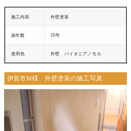
施工内容
外壁塗装
15年
築年数
使用色
外壁 パイオニア／モカ
伊賀市M様 外壁塗装の施工写真