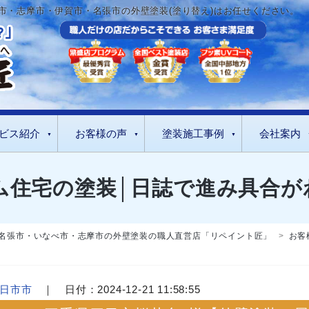
市・志摩市・伊賀市・名張市の外壁塗装(塗り替え)はお任せください。
ビス紹介
お客様の声
塗装施工事例
会社案内
ム住宅の塗装│日誌で進み具合が
名張市・いなべ市・志摩市の外壁塗装の職人直営店「リペイント匠」
>
お客
日市市
｜ 日付：2024-12-21 11:58:55