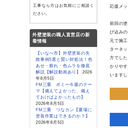
工事なら方はお気軽にご相談く
応援メッ
ださい。
前回の塗
び込みの
外壁塗装の職人直営店の新
元で施工
着情報
ターネッ
【いなべ市】外壁塗装の失
方でした
敗事例5選と賢い対処法！色
あせ・膨れ・色ムラを徹底
かりやす
解説【解説動画あり】
2026
いますし
年8月5日
FM三重 ポミー今週のテー
マ【備えてよかった、備え
ておけばよかったもの】
2026年8月5日
FM三重 つなカン【夏場に
塗装作業はできるのか？】
2026年8月5日