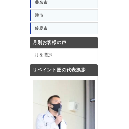
桑名市
津市
鈴鹿市
月別お客様の声
月
月を選択
別
お
リペイント匠の代表挨拶
客
様
の
声