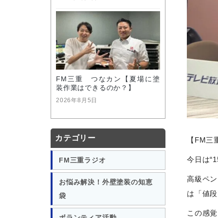
FM三重 つなカン【夏場に塗
装作業はできるのか？】
2026年8月5日
カテゴリー
【FM三
今日は“
FM三重ラジオ
高級ペン
お悩み解決！外壁塗装の知恵
は「値段
袋
この感覚
ボランティア活動