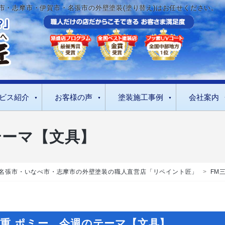
市・志摩市・伊賀市・名張市の外壁塗装(塗り替え)はお任せください。
ビス紹介
お客様の声
塗装施工事例
会社案内
テーマ【文具】
名張市・いなべ市・志摩市の外壁塗装の職人直営店「リペイント匠」
>
FM
三重 ポミー 今週のテーマ【文具】