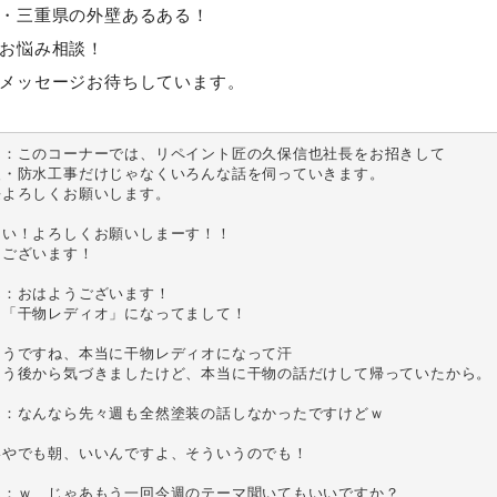
・三重県の外壁あるある！
お悩み相談！
メッセージお待ちしています。
ん：このコーナーでは、リペイント匠の久保信也社長をお招きして

・防水工事だけじゃなくいろんな話を伺っていきます。

よろしくお願いします。

い！よろしくお願いしまーす！！

ございます！

：おはようございます！

「干物レディオ」になってまして！

うですね、本当に干物レディオになって汗

もう後から気づきましたけど、本当に干物の話だけして帰っていたから。

：なんなら先々週も全然塗装の話しなかったですけどｗ

やでも朝、いいんですよ、そういうのでも！

：ｗ、じゃあもう一回今週のテーマ聞いてもいいですか？
