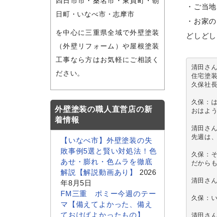
四日市市・桑名市・東員町・朝
・ご当地
日町・いなべ市・志摩市
・お家の
を中心に三重県全域で外壁塗装
どしどし
（外壁リフォーム）や屋根塗装
工事なら方はお気軽にご相談く
清田さ
ださい。
住宅塗装
久保社長
久保：は
外壁塗装の職人直営店の新
おはよう
着情報
清田さん
先週は、
【いなべ市】外壁塗装の失
敗事例5選と賢い対処法！色
久保：そ
あせ・膨れ・色ムラを徹底
だから
解説【解説動画あり】
2026
清田さん
年8月5日
FM三重 ポミー今週のテー
久保：い
マ【備えてよかった、備え
ておけばよかったもの】
清田さん