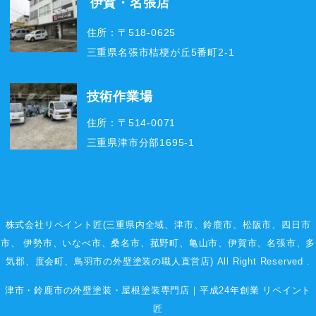
伊賀・名張店
住所：〒518-0625
三重県名張市桔梗が丘5番町2-1
技術作業場
住所：〒514-0071
三重県津市分部1695-1
株式会社リペイント匠(三重県内全域、
津市
、
鈴鹿市
、
松阪市
、
四日市
市
、
伊勢市
、いなべ市、桑名市、菰野町、
亀山市
、
伊賀市
、
名張市
、多
気郡、度会町、鳥羽市の外壁塗装の職人直営店) All Right Reserved .
津市・鈴鹿市の外壁塗装・屋根塗装専門店｜平成24年創業 リペイント
匠