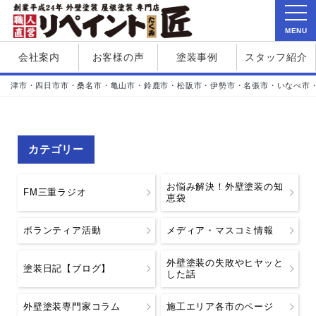
MENU
会社案内
お客様の声
塗装事例
スタッフ紹介
津市・四日市市・桑名市・亀山市・鈴鹿市・松阪市・伊勢市・名張市・いなべ市
カテゴリー
お悩み解決！外壁塗装の知
FM三重ラジオ
恵袋
ボランティア活動
メディア・マスコミ情報
外壁塗装の失敗やヒヤッと
塗装日記【ブログ】
した話
外壁塗装専門家コラム
施工エリア各市のページ