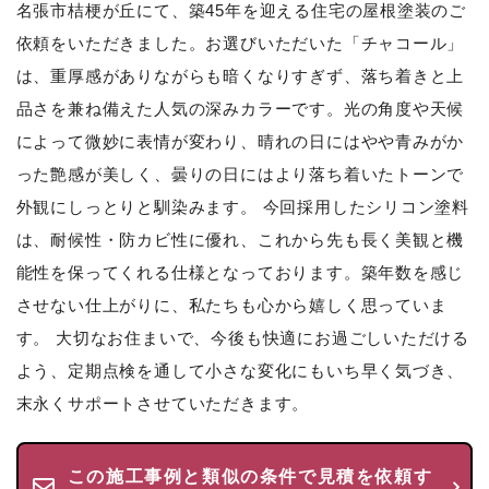
名張市桔梗が丘にて、築45年を迎える住宅の屋根塗装のご
依頼をいただきました。お選びいただいた「チャコール」
は、重厚感がありながらも暗くなりすぎず、落ち着きと上
品さを兼ね備えた人気の深みカラーです。光の角度や天候
によって微妙に表情が変わり、晴れの日にはやや青みがか
った艶感が美しく、曇りの日にはより落ち着いたトーンで
外観にしっとりと馴染みます。 今回採用したシリコン塗料
は、耐候性・防カビ性に優れ、これから先も長く美観と機
能性を保ってくれる仕様となっております。築年数を感じ
させない仕上がりに、私たちも心から嬉しく思っていま
す。 大切なお住まいで、今後も快適にお過ごしいただける
よう、定期点検を通して小さな変化にもいち早く気づき、
末永くサポートさせていただきます。
この施工事例と類似の条件で見積を依頼す