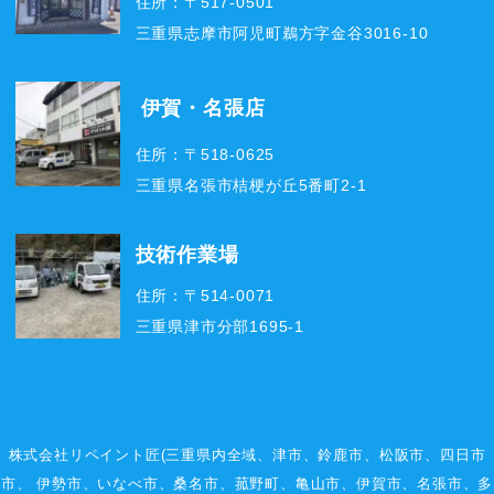
住所：〒517-0501
三重県志摩市阿児町鵜方字金谷3016-10
伊賀・名張店
住所：〒518-0625
三重県名張市桔梗が丘5番町2-1
技術作業場
住所：〒514-0071
三重県津市分部1695-1
株式会社リペイント匠(三重県内全域、
津市
、
鈴鹿市
、
松阪市
、
四日市
市
、
伊勢市
、いなべ市、桑名市、菰野町、
亀山市
、
伊賀市
、
名張市
、多