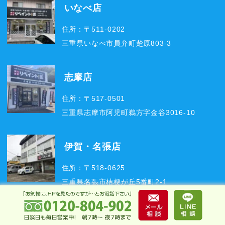
いなべ店
住所：〒511-0202
三重県いなべ市員弁町楚原803-3
志摩店
住所：〒517-0501
三重県志摩市阿児町鵜方字金谷3016-10
伊賀・名張店
住所：〒518-0625
三重県名張市桔梗が丘5番町2-1
技術作業場