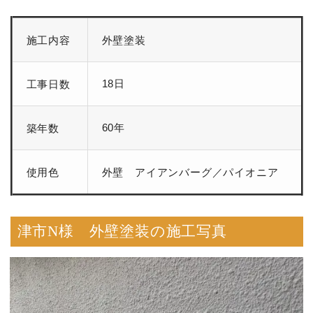
施工内容
外壁塗装
18日
工事日数
60年
築年数
使用色
外壁 アイアンバーグ／パイオニア
津市N様 外壁塗装の施工写真