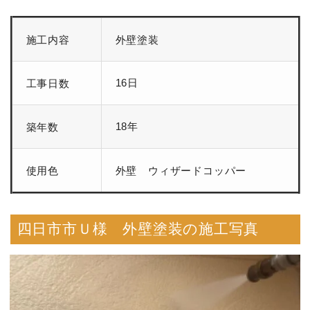
施工内容
外壁塗装
16日
工事日数
18年
築年数
使用色
外壁 ウィザードコッパー
四日市市Ｕ様 外壁塗装の施工写真