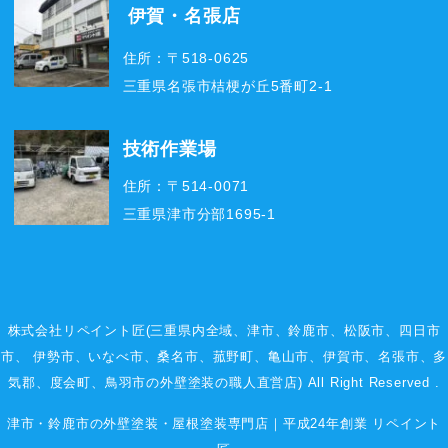
伊賀・名張店
住所：〒518-0625
三重県名張市桔梗が丘5番町2-1
技術作業場
住所：〒514-0071
三重県津市分部1695-1
株式会社リペイント匠(三重県内全域、
津市
、
鈴鹿市
、
松阪市
、
四日市
市
、
伊勢市
、いなべ市、桑名市、菰野町、
亀山市
、
伊賀市
、
名張市
、多
気郡、度会町、鳥羽市の外壁塗装の職人直営店) All Right Reserved .
津市・鈴鹿市の外壁塗装・屋根塗装専門店｜平成24年創業 リペイント