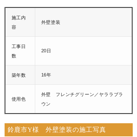
施工内
外壁塗装
容
工事日
20日
数
16年
築年数
外壁 フレンチグリーン／ヤララブラ
使用色
ウン
鈴鹿市Y様 外壁塗装の施工写真