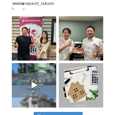
repaint_takumi