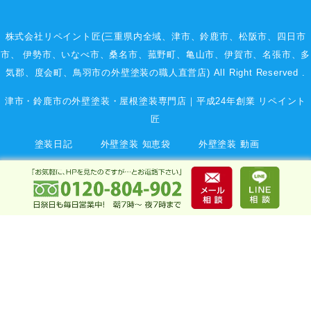
株式会社リペイント匠(三重県内全域、
津市
、
鈴鹿市
、
松阪市
、
四日市
市
、
伊勢市
、いなべ市、桑名市、菰野町、
亀山市
、
伊賀市
、
名張市
、多
気郡、度会町、鳥羽市の外壁塗装の職人直営店) All Right Reserved .
津市・鈴鹿市の外壁塗装・屋根塗装専門店｜平成24年創業 リペイント
匠
塗装日記
外壁塗装 知恵袋
外壁塗装 動画
会社案内 company
代表挨拶・プロフィール
匠のスタッフ紹介
塗装用語集
プライバシーポリシー
お問い合わせ