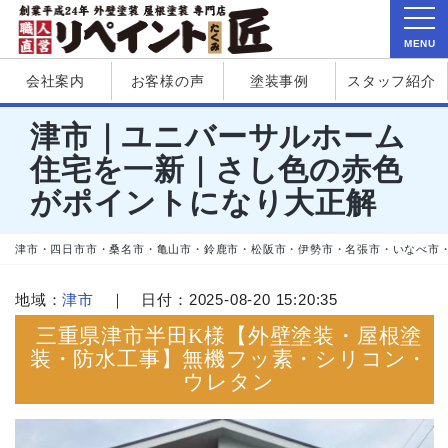
MENU
会社案内
お客様の声
塗装事例
スタッフ紹介
津市｜ユニバーサルホーム
住宅を一新｜さし色の赤色
がポイントになり大正解
津市・四日市市・桑名市・亀山市・鈴鹿市・松阪市・伊勢市・名張市・いなべ市
地域：
津市
｜ 日付：2025-08-20 15:20:35
三重県津市半田K様【外壁塗装・屋根塗
装・防水工事】無機フッ素・シリコン・
ウレタン