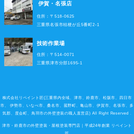
伊賀・名張店
住所：〒518-0625
三重県名張市桔梗が丘5番町2-1
技術作業場
住所：〒514-0071
三重県津市分部1695-1
株式会社リペイント匠(三重県内全域、
津市
、
鈴鹿市
、
松阪市
、
四日市
市
、
伊勢市
、いなべ市、桑名市、菰野町、
亀山市
、
伊賀市
、
名張市
、多
気郡、度会町、鳥羽市の外壁塗装の職人直営店) All Right Reserved .
津市・鈴鹿市の外壁塗装・屋根塗装専門店｜平成24年創業 リペイント
匠