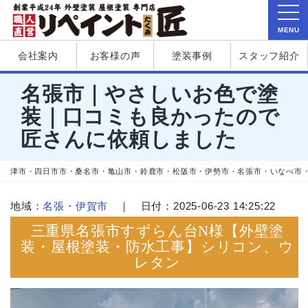
MENU
会社案内
お客様の声
塗装事例
スタッフ紹介
名張市｜やさしいお色で塗
装｜口コミも良かったので
匠さんに依頼しました
津市・四日市市・桑名市・亀山市・鈴鹿市・松阪市・伊勢市・名張市・いなべ市
地域：
名張・伊賀市
｜ 日付：2025-06-23 14:25:22
三重県名張市すずらん台N様【外壁塗
装・屋根塗装・防水工事】シリコン、ウ
レタン