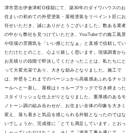
津市雲出伊倉津町O様邸にて、築30年のダイワハウスのお
住まいの初めての外壁塗装・屋根塗装をリペイント匠にお
任せいただき、誠にありがとうございました。数ある業者
の中から弊社を見つけていただき、YouTubeでの施工風景
や現場の雰囲気を「いい感じだなぁ」と直感で信頼してい
ただけたとのこと、心より嬉しく思います。現場調査から
お見積りの段階で即決してくださったことは、私たちにと
って大変光栄であり、大きな励みとなりました。施工で
は、外壁をこれまでのベージュから高級感あふれるチャコ
ールへと一新し、屋根はトゥルーブラックで引き締まった
スタイリッシュな仕上がりとなりました。重厚感のあるモ
ノトーン調の組み合わせが、お住まい全体の印象を大きく
変え、落ち着きと気品を感じられる外観となったのではな
いでしょうか。完成後に「とても満足しています」とおっ
しゃっていただけたこと、そして「塗装工事を通じて、こ