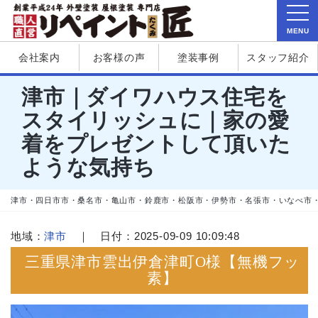
MENU
会社案内
お客様の声
塗装事例
スタッフ紹介
津市｜ダイワハウス住宅を
スタイリッシュに｜家の愛
着をプレゼントして頂いた
ような気持ち
津市・四日市市・桑名市・亀山市・鈴鹿市・松阪市・伊勢市・名張市・いなべ市
地域：
津市
｜ 日付：2025-09-09 10:09:48
三重県津市雲出伊倉津町O様【無機フッ
素】