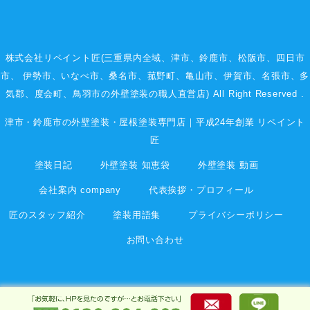
株式会社リペイント匠(三重県内全域、
津市
、
鈴鹿市
、
松阪市
、
四日市
市
、
伊勢市
、いなべ市、桑名市、菰野町、
亀山市
、
伊賀市
、
名張市
、多
気郡、度会町、鳥羽市の外壁塗装の職人直営店) All Right Reserved .
津市・鈴鹿市の外壁塗装・屋根塗装専門店｜平成24年創業 リペイント
匠
塗装日記
外壁塗装 知恵袋
外壁塗装 動画
会社案内 company
代表挨拶・プロフィール
匠のスタッフ紹介
塗装用語集
プライバシーポリシー
お問い合わせ