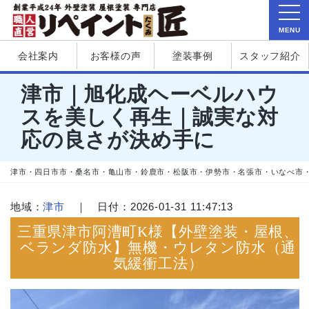
MENU
会社案内
お客様の声
塗装事例
スタッフ紹介
津市｜旭化成ヘーベルハウ
スを美しく再生｜誠実な対
応の良さが決め手に
津市・四日市市・桑名市・亀山市・鈴鹿市・松阪市・伊勢市・名張市・いなべ市
地域：
津市
｜ 日付：2026-01-31 11:47:13
三重県津市阿漕町K様【外壁塗装・屋根、
ベランダ防水】無機・ウレタン防水（通
気緩衝工法）