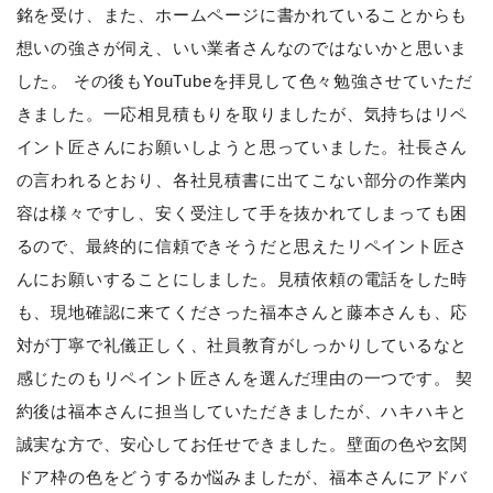
銘を受け、また、ホームページに書かれていることからも
想いの強さが伺え、いい業者さんなのではないかと思いま
した。 その後もYouTubeを拝見して色々勉強させていただ
きました。一応相見積もりを取りましたが、気持ちはリペ
イント匠さんにお願いしようと思っていました。社長さん
の言われるとおり、各社見積書に出てこない部分の作業内
容は様々ですし、安く受注して手を抜かれてしまっても困
るので、最終的に信頼できそうだと思えたリペイント匠さ
んにお願いすることにしました。見積依頼の電話をした時
も、現地確認に来てくださった福本さんと藤本さんも、応
対が丁寧で礼儀正しく、社員教育がしっかりしているなと
感じたのもリペイント匠さんを選んだ理由の一つです。 契
約後は福本さんに担当していただきましたが、ハキハキと
誠実な方で、安心してお任せできました。壁面の色や玄関
ドア枠の色をどうするか悩みましたが、福本さんにアドバ