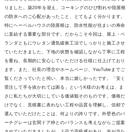
りました。築20年を迎え、コーキングのひび割れや陸屋根
の防水へのご心配があったこと、とてもよく分かります。
特にヘーベルハウスの陸屋根は、防水性能が住まいの寿命
に直結する重要な部分です。だからこそ今回は、屋上・ベ
ランダともにウレタン通気緩衝工法でしっかりと施工させ
ていただきました。下地の状態を確認しながら丁寧に工程
を重ね、長期的に安心していただける仕様に仕上げており
ます。また、社長の理念やホームページ、YouTubeまでご
覧くださっていたと伺い、本当に嬉しかったです。「安く
受注して手を抜かれては困る」というK様のお考えは、ま
さに私たちが大切にしている価値観そのものです。価格だ
けでなく、見積書に表れない工程や品質を理解し、信頼で
選んでいただけたことは、何よりの誇りです。外壁色のバ
ーチグレーは玄関ドア枠とのバランスも考えながらご提案
させていただきましたが、上品で高級感があり、光が当た