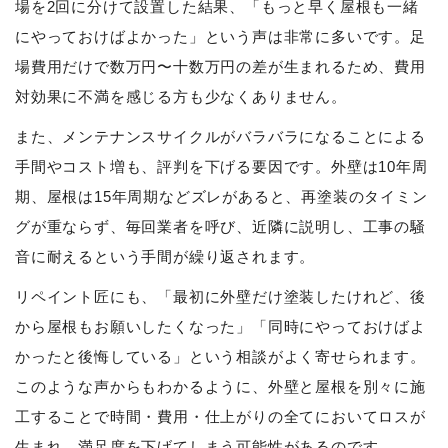
場を2回に分けて設置した結果、「もっと早く屋根も一緒
にやっておけばよかった」という声は非常に多いです。足
場費用だけで数万円〜十数万円の差が生まれるため、費用
対効果に不満を感じる方も少なくありません。
また、メンテナンスサイクルがバラバラになることによる
手間やコスト増も、評判を下げる要因です。外壁は10年周
期、屋根は15年周期などズレがあると、再塗装のタイミン
グが重ならず、毎回業者を呼び、近隣に説明し、工事の騒
音に耐えるという手間が繰り返されます。
リペイント匠にも、「最初に外壁だけ塗装したけれど、後
から屋根もお願いしたくなった」「同時にやっておけばよ
かったと後悔している」という相談がよく寄せられます。
このような声からもわかるように、外壁と屋根を別々に施
工することで時間・費用・仕上がりの全てにおいてロスが
生まれ、満足度を下げてしまう可能性があるのです。