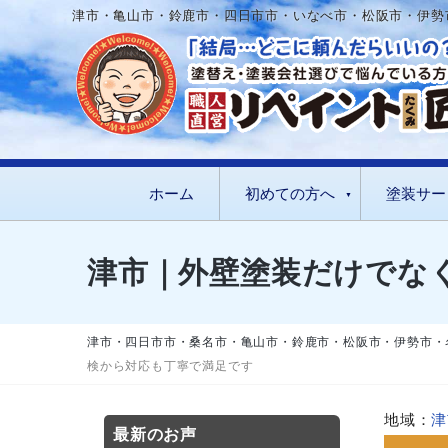
津市・亀山市・鈴鹿市・四日市市・いなべ市・松阪市・伊勢
ホーム
初めての方へ
塗装サー
津市｜外壁塗装だけでな
津市・四日市市・桑名市・亀山市・鈴鹿市・松阪市・伊勢市・
検から対応も丁寧で満足です
地域：
津
最新のお声