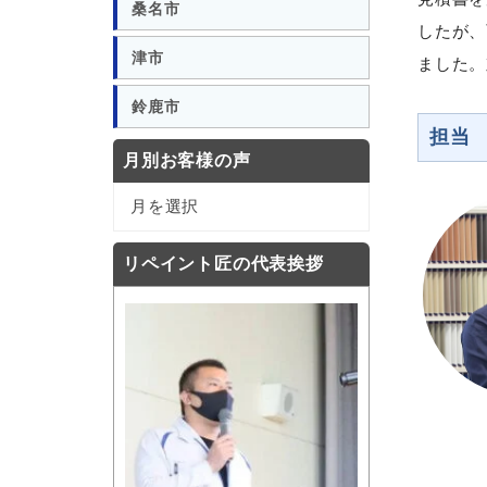
桑名市
したが、
津市
ました。
鈴鹿市
担当
月別お客様の声
月
月を選択
別
お
リペイント匠の代表挨拶
客
様
の
声