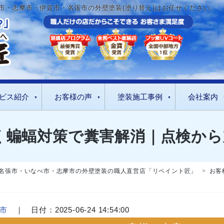
市・志摩市・伊賀市・名張市の外壁塗装(塗り替え)はお任せください。
ビス紹介
お客様の声
塗装施工事例
会社案内
く蝙蝠対策で糞害解消｜点検から
名張市・いなべ市・志摩市の外壁塗装の職人直営店「リペイント匠」
>
お客
市
｜ 日付：2025-06-24 14:54:00