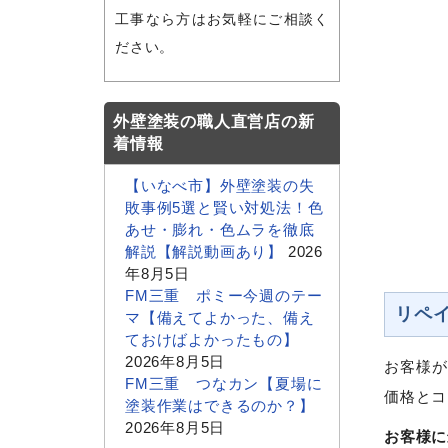
工事なら方はお気軽にご相談く
ださい。
外壁塗装の職人直営店の新
着情報
【いなべ市】外壁塗装の失
敗事例5選と賢い対処法！色
あせ・膨れ・色ムラを徹底
解説【解説動画あり】
2026
年8月5日
FM三重 ポミー今週のテー
リペ
マ【備えてよかった、備え
ておけばよかったもの】
2026年8月5日
お客様が
FM三重 つなカン【夏場に
価格とコ
塗装作業はできるのか？】
2026年8月5日
お客様に