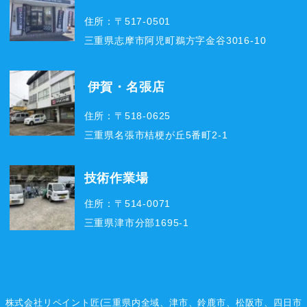
住所：〒517-0501
三重県志摩市阿児町鵜方字金谷3016-10
伊賀・名張店
住所：〒518-0625
三重県名張市桔梗が丘5番町2-1
技術作業場
住所：〒514-0071
三重県津市分部1695-1
株式会社リペイント匠(三重県内全域、
津市
、
鈴鹿市
、
松阪市
、
四日市