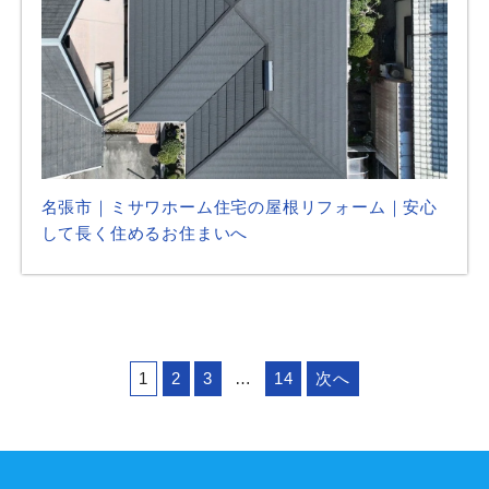
名張市｜ミサワホーム住宅の屋根リフォーム｜安心
して長く住めるお住まいへ
1
2
3
…
14
次へ