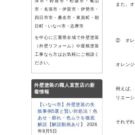
津市・鈴鹿市・松阪市・亀山
また、オ
市・名張市・伊賀市・伊勢市・
四日市市・桑名市・東員町・朝
日町・いなべ市・志摩市
を中心に三重県全域で外壁塗装
② オレ
（外壁リフォーム）や屋根塗装
工事なら方はお気軽にご相談く
ださい。
オレンジ
外壁塗装の職人直営店の新
例えば、
着情報
リエーシ
【いなべ市】外壁塗装の失
敗事例5選と賢い対処法！色
あせ・膨れ・色ムラを徹底
それぞれ
解説【解説動画あり】
2026
年8月5日