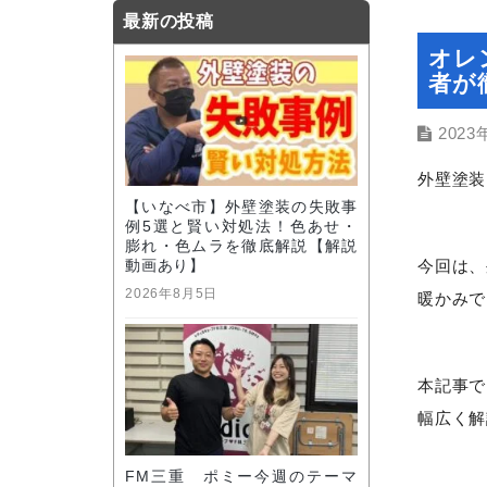
最新の投稿
オレ
者が
2023
外壁塗装
【いなべ市】外壁塗装の失敗事
例5選と賢い対処法！色あせ・
膨れ・色ムラを徹底解説【解説
今回は、
動画あり】
2026年8月5日
暖かみで
本記事で
幅広く解
FM三重 ポミー今週のテーマ