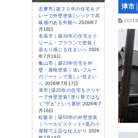
津市
志摩市│築２０年の住宅をグ
レーで外壁塗装│シックで高
2021
級感のある外観へ
2026年7
月18日
名張市｜築30年の住宅をク
リーム・ブラウンで塗装｜
温もり感じる住まいへ
2026
年7月18日
亀山市｜築23年住宅を外
壁・屋根塗装｜淡いブルー
のツートンで美しい住まい
へ
2026年7月17日
津市│築20年の住宅をクリヤ
ーで外壁塗装│塗り替ではな
く”守る”という選択
2026年7
月16日
松阪市｜築50年の外壁塗装
｜ペールビスケット×黒の小
屋根で上品な仕上がり
2026
年7月14日