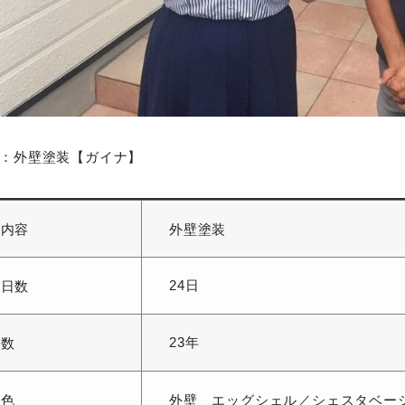
：外壁塗装【ガイナ】
工内容
外壁塗装
24日
事日数
23年
年数
用色
外壁 エッグシェル／
シェスタベー