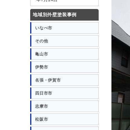
地域別外壁塗装事例
いなべ市
その他
亀山市
伊勢市
名張・伊賀市
四日市市
志摩市
松阪市