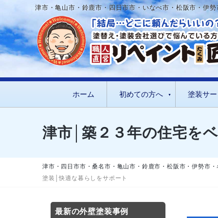
津市・亀山市・鈴鹿市・四日市市・いなべ市・松阪市・伊勢
ホーム
初めての方へ
塗装サー
津市│築２３年の住宅を
津市・四日市市・桑名市・亀山市・鈴鹿市・松阪市・伊勢市・
塗装│快適な暮らしをサポート
最新の外壁塗装事例