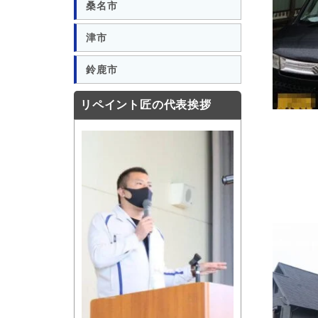
桑名市
津市
鈴鹿市
リペイント匠の代表挨拶