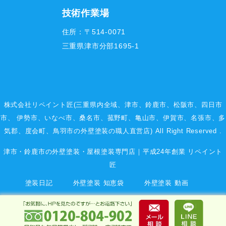
技術作業場
住所：〒514-0071
三重県津市分部1695-1
株式会社リペイント匠(三重県内全域、
津市
、
鈴鹿市
、
松阪市
、
四日市
市
、
伊勢市
、いなべ市、桑名市、菰野町、
亀山市
、
伊賀市
、
名張市
、多
気郡、度会町、鳥羽市の外壁塗装の職人直営店) All Right Reserved .
津市・鈴鹿市の外壁塗装・屋根塗装専門店｜平成24年創業 リペイント
匠
塗装日記
外壁塗装 知恵袋
外壁塗装 動画
会社案内 company
代表挨拶・プロフィール
匠のスタッフ紹介
塗装用語集
プライバシーポリシー