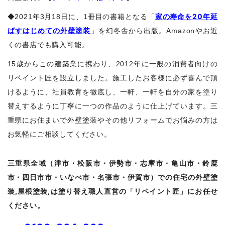
家の寿命を20年延
◆2021年3月18日に、1冊目の書籍となる「
ばすはじめての外壁塗装
」を幻冬舎から出版。Amazonやお近
くの書店でも購入可能。
15歳からこの建築業に携わり、2012年に一般の消費者向けの
リペイント匠を設立しました。施工したお客様に必ず喜んで頂
けるように、社員教育を徹底し、一軒、一軒を自分の家を塗り
替えするように丁寧に一つの作品のように仕上げています。三
重県にお住まいで外壁塗装やその他リフォームでお悩みの方は
お気軽にご相談してください。
三重県全域（津市・松阪市・伊勢市・志摩市・亀山市・鈴鹿
市・四日市市・いなべ市・名張市・伊賀市）での住宅の外壁塗
装,屋根塗装,は塗り替え職人直営の「リペイント匠」にお任せ
ください。